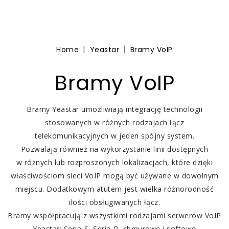
Home
Yeastar
Bramy VoIP
Bramy VoIP
Bramy Yeastar umożliwiają integrację technologii
stosowanych
w różnych
rodzajach łącz
telekomunikacyjnych
w jeden
spójny system.
Pozwalają również na wykorzystanie linii dostępnych
w różnych
lub rozproszonych lokalizacjach, które dzięki
właściwościom sieci VoIP mogą być używane
w dowolnym
miejscu. Dodatkowym atutem jest wielka różnorodność
ilości obsługiwanych łącz.
Bramy współpracują
z wszystkimi
rodzajami serwerów VoIP
Yeastar:
Seria-S,
Seria-P,
chmurowe
i softowe