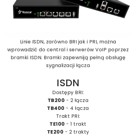
Linie ISDN, zarówno BRI jak
i PRI,
można
wprowadzić
do central
i serwerów
VoIP poprzez
bramki ISDN. Bramki zapewniją pełną obsługę
sygnalizacji łącza
ISDN
Dostępy BRI:
TB200
- 2 łącza
TB400
- 4 łącza
Trakt PRI:
TE100
- 1 trakt
TE200
- 2 trakty