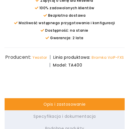
Zapytaj o cenę dla Reselera
100% zadowolonych klientów
Bezpłatna dostawa
Możliwość wstępnego przygotowania i konfiguracji
Dostępność: na stanie
Gwarancja: 2 lata
Producent:
Linia produktowa:
Yeastar
Bramka VoIP-FXS
Model:
TA400
Opis i zastosowanie
Specyfikacja i dokumentacja
Podobne produkty