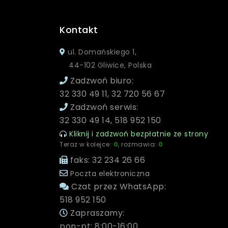
Kontakt
ul. Domańskiego 1,
44-102 Gliwice, Polska
Zadzwoń biuro:
32 330 49 11, 32 720 56 67
Zadzwoń serwis:
32 330 49 14, 518 952 150
Kliknij i zadzwoń bezpłatnie ze strony
Teraz w kolejce:
0
, rozmawia:
0
faks: 32 234 26 66
Poczta elektroniczna
Czat przez WhatsApp:
518 952 150
Zapraszamy:
pon-pt: 8:00-16:00