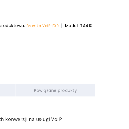
 produktowa:
Model:
TA410
Bramka VoIP-FX0
Powiązane produkty
ch
konwersji na usługi VoIP