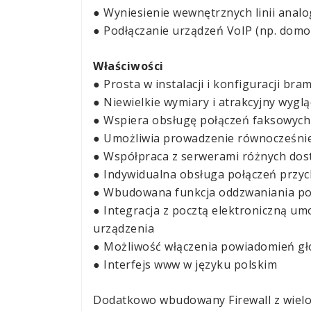
● Wyniesienie wewnętrznych linii anal
● Podłączanie urządzeń VoIP (np. dom
Właściwości
● Prosta
w instalacji
i konfiguracji
bram
● Niewielkie wymiary
i atrakcyjny
wyglą
● Wspiera obsługę połączeń faksowyc
● Umożliwia prowadzenie równocześni
● Współpraca
z serwerami
różnych dost
● Indywidualna obsługa połączeń prz
● Wbudowana funkcja oddzwaniania po
● Integracja
z pocztą
elektroniczną umo
urządzenia
● Możliwość włączenia powiadomień gł
● Interfejs www
w języku
polskim
Dodatkowo wbudowany Firewall z wielom